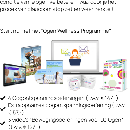
conditie van je ogen verbeteren, waardoor je het
proces van glaucoom stop zet en weer herstelt.
Start nu met het "Ogen Wellness Programma"
4 Oogontspanningsoefeningen
(t.w.v. € 147,-)
Extra opnames oogontspanningsoefening
(t.w.v.
€ 57,-)
3 video's "Bewegingsoefeningen Voor De Ogen"
(t.w.v. € 127,-)