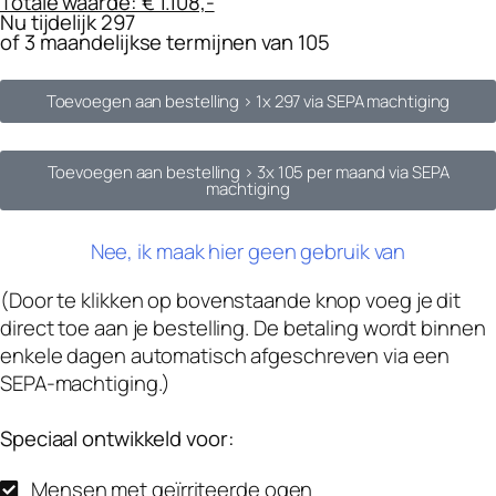
Totale waarde: € 1.108,-
Nu tijdelijk 297
of 3 maandelijkse termijnen van 105
Toevoegen aan bestelling >
1x 297 via SEPA machtiging
Toevoegen aan bestelling >
3x 105 per maand via SEPA
machtiging
Nee, ik maak hier geen gebruik van
(Door te klikken op bovenstaande knop voeg je dit
direct toe aan je bestelling. De betaling wordt binnen
enkele dagen automatisch afgeschreven via een
SEPA-machtiging.)
Speciaal ontwikkeld voor:
Mensen met geïrriteerde ogen