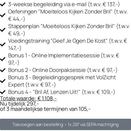
3-weekse begeleiding via e-mail
(t.w.v. € 137,-)
Oefeningen "Moeiteloos Kijken Zonder Bril"
(t.w.v.
€ 44,-)
Stappenplan "Moeiteloos Kijken Zonder Bril"
(t.w.v.
€ 49,-)
Voedingstraining "Geef Je Ogen De Kost"
(t.w.v. €
147,-)
Bonus 1 - Online Implementatiesessie
(t.w.v. €
97,-)
Bonus 2 - Online Doorpaksessie
(t.w.v. € 97,-)
Bonus 3 - Begeleidingsgesprek met VolZicht
Expert
(t.w.v. € 97,-)
Bonus 4 - "Bril Af, Lenzen Uit!"
(t.w.v. € 109,-)
Totale waarde: € 1.108,-
Nu tijdelijk 297,-
of 3 maandelijkse termijnen van 105,-
Toevoegen aan bestelling >
1x 297 via SEPA machtiging