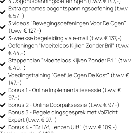
4 Oogontspanningsoefeningen
(t.w.v. € 147,-)
Extra opnames oogontspanningsoefening
(t.w.v.
€ 57,-)
3 video's "Bewegingsoefeningen Voor De Ogen"
(t.w.v. € 127,-)
3-weekse begeleiding via e-mail
(t.w.v. € 137,-)
Oefeningen "Moeiteloos Kijken Zonder Bril"
(t.w.v.
€ 44,-)
Stappenplan "Moeiteloos Kijken Zonder Bril"
(t.w.v.
€ 49,-)
Voedingstraining "Geef Je Ogen De Kost"
(t.w.v. €
147,-)
Bonus 1 - Online Implementatiesessie
(t.w.v. €
97,-)
Bonus 2 - Online Doorpaksessie
(t.w.v. € 97,-)
Bonus 3 - Begeleidingsgesprek met VolZicht
Expert
(t.w.v. € 97,-)
Bonus 4 - "Bril Af, Lenzen Uit!"
(t.w.v. € 109,-)